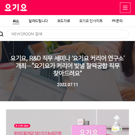
ALL
알려드립니다
보도자료
요기요 인사이트
PR문의
요기요, R&D 직무 세미나 ‘요기요 커리어 연구소’
개최…“요기요가 커리어 빛낼 찰떡궁합 직무
찾아드려요”
2022.07.11