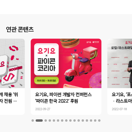
연관 콘텐츠
개 채용 ‘위
요기요, 파이썬 개발자 컨퍼런스
요기요, ‘
자 전원 코
‘파이콘 한국 2022’ 후원
·라스트마
 역량 중심
MOU 체결
2022-09-27
2022-07-18
과 우수 인