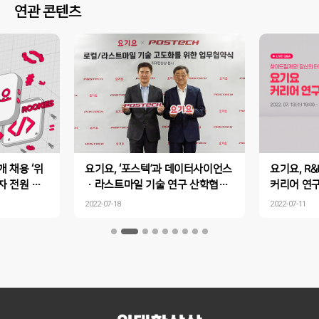
연관 콘텐츠
개 채용 ‘위
요기요, ‘포스텍’과 데이터사이언스
요기요, R
자 전원 코
·라스트마일 기술 연구 산학협력
커리어 연구
 역량 중심
MOU 체결…라스트마일 기술 발전
리어 빛낼 
2022-07-18
2022-07-11
과 우수 인재 양성 함께 나선다
요”