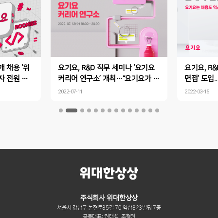
개 채용 ‘위
요기요, R&D 직무 세미나 ‘요기요
요기요, R&
자 전원 코
커리어 연구소’ 개최…“요기요가 커
면접’ 도입.
 역량 중심
리어 빛낼 찰떡궁합 직무 찾아드려
프레스”
2022-07-11
2022-03-15
요”
주식회사 위대한상상
서울시 강남구 논현로85길 70 역삼823빌딩 7층
공동대표: 권태섭, 조형권