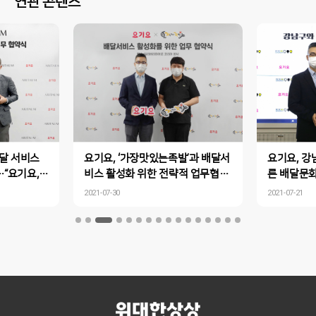
연관 콘텐츠
배달 서비스
요기요, ‘가장맛있는족발’과 배달서
요기요, 강
…“요기요,
비스 활성화 위한 전략적 업무협약
른 배달문화
!”
체결
협약 체결
2021-07-30
2021-07-21