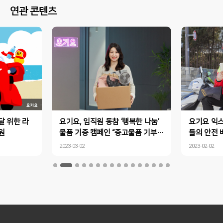
연관 콘텐츠
달 위한 라
요기요, 임직원 동참 ‘행복한 나눔’
요기요 익스
원
물품 기증 캠페인 “중고물품 기부하
들의 안전 
고 따뜻한 나눔 실천해요!”
원… "따뜻한 커피 드시고 안전운
2023-03-02
2023-02-02
행 하세요~