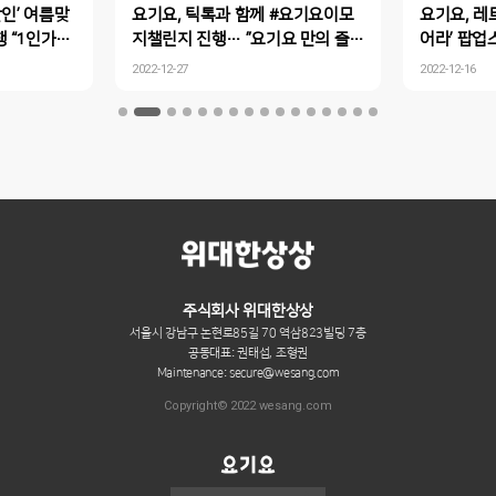
할인’ 여름맞
요기요, 틱톡과 함께 #요기요이모
요기요, 레
 “1인가구
지챌린지 진행… ”요기요 만의 즐거
어라’ 팝업
주문도 요기
운 모먼트 표현해봐요!”
에서 만나는
2022-12-27
2022-12-16
주식회사 위대한상상
서울시 강남구 논현로85길 70 역삼823빌딩 7층
공동대표: 권태섭, 조형권
Maintenance: secure@wesang.com
Copyright© 2022 wesang.com