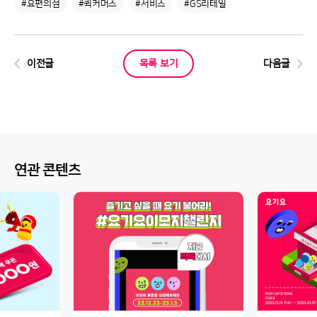
#요편의점
#퀵커머스
#서비스
#GS리테일
이전글
목록 보기
다음글
연관 콘텐츠