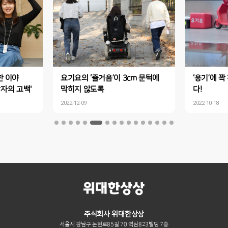
한 이야
요기요의 ‘즐거움’이 3cm 문턱에
‘용기’에 꽉
당자의 고백'
막히지 않도록
다!
2022-12-09
2022-10-18
주식회사 위대한상상
서울시 강남구 논현로85길 70 역삼823빌딩 7층