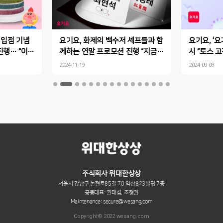
 입점 기념
요기요, 화제의 백수저 셰프들과 함
요기요, ‘요
 “이번
께하는 연말 프로모션 진행 “지금
시 “토스 
도레’ 케이
요기요에서 주문하면 쵸이닷‧홍
가 무료!”
2024-11-19
2024-09-03
보각 식사권을 드려요!”
주식회사 위대한상상
서울시 강남구 논현로85길 70 역삼823빌딩 7층
공동대표: 권태섭, 조형권
Maintenance: secure@wesang.com
Copyright© 2022 wesang.com