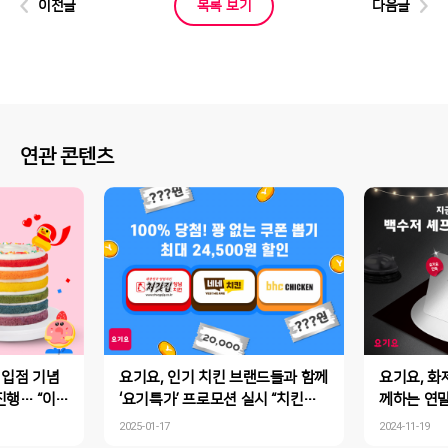
이전글
목록 보기
다음글
연관 콘텐츠
 입점 기념
요기요, 인기 치킨 브랜드들과 함께
요기요, 화
 “이번
‘요기특가’ 프로모션 실시 “치킨은
께하는 연말 
도레’ 케이
요기요! ‘꽝 없는 쿠폰’으로 최대 2
요기요에서
2025-01-17
2024-11-19
4,500원 할인받자~”
보각 식사권