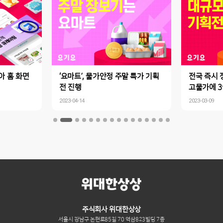
맞아 홈 화면
‘요마트’, 물가안정 주말 특가 기획
전국 즉시 
전 진행
고물가에 3
기획전 진행
2023-04-14
2023-03-09
기 동참합니
주식회사 위대한상상
서울시 강남구 논현로85길 70 역삼823빌딩 7층