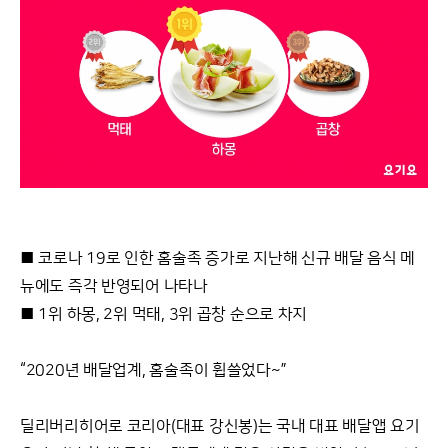
■ 코로나 19로 인한 홈술족 증가로 지난해 신규 배달 음식 메
뉴에도 즉각 반영되어 나타나
■ 1위 하몽, 2위 먹태, 3위 곱창 순으로 차지
“2020년 배달업계, 홈술족이 휩쓸었다~”
딜리버리히어로 코리아(대표 강신봉)는 국내 대표 배달앱 요기