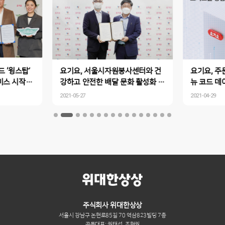
 ‘윙스탑’
요기요, 서울시자원봉사센터와 건
요기요, 주
비스 시작…
강하고 안전한 배달 문화 활성화 위
뉴 코드 데
 요기요로 가
한 상생 업무협약 체결
료…“데이터
2021-05-27
2021-04-29
요 경험하세
주식회사 위대한상상
서울시 강남구 논현로85길 70 역삼823빌딩 7층
공동대표: 권태섭, 조형권