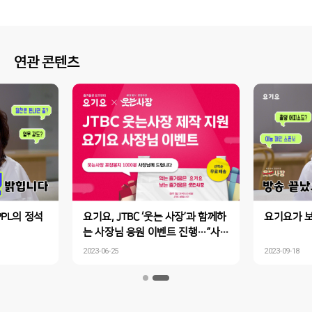
연관 콘텐츠
PL의 정석
요기요, JTBC ‘웃는 사장’과 함께하
요기요가 보
는 사장님 응원 이벤트 진행…”사장
님의 웃는 순간 공유하면 선물이 쏟
2023-06-25
2023-09-18
아진다”