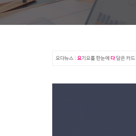
요다뉴스 :
요
기요를 한눈에
다
담은 카