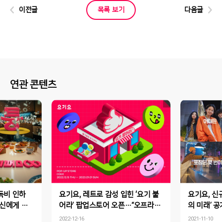
이전글
목록 보기
다음글
연관 콘텐츠
구독비 인하
요기요, 레트로 감성 입힌 ‘요기 붙
요기요, 신
당신에게 쏟
어라’ 팝업스토어 오픈…“오프라인
의 미래’ 
원으로 퉁!"
에서 만나는 새로운 맛의 즐거움!”
운 배달앱의
2022-12-16
2021-11-10