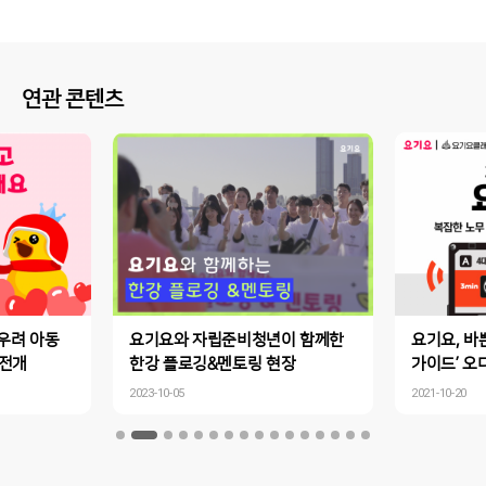
연관 콘텐츠
우려 아동
요기요와 자립준비청년이 함께한
요기요, 바쁜
전개
한강 플로깅&멘토링 현장
가이드’ 오
한 노무 상식
2023-10-05
2021-10-20
면 해결!”