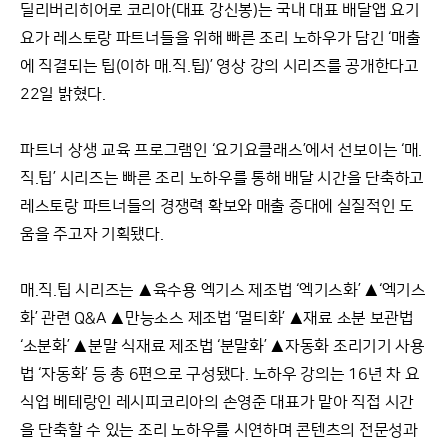
딜리버리히어로 코리아(대표 강신봉)는 국내 대표 배달앱 요기
요가 레스토랑 파트너들을 위해 빠른 조리 노하우가 담긴 ‘매출
에 직결되는 팁(이하 매.직.팁)’ 영상 강의 시리즈를 공개한다고
22일 밝혔다.
파트너 상생 교육 프로그램인 ‘요기요클래스’에서 선보이는 ‘매.
직.팁’ 시리즈는 빠른 조리 노하우를 통해 배달 시간을 단축하고
레스토랑 파트너들의 경쟁력 확보와 매출 증대에 실질적인 도
움을 주고자 기획됐다.
매.직.팁 시리즈는 ▲육수용 엑기스 제조법 ‘엑기스화’ ▲‘엑기스
화’ 관련 Q&A ▲만능소스 제조법 ‘멀티화’ ▲재료 소분 보관법
‘소분화’ ▲분말 식재료 제조법 ‘분말화’ ▲자동화 조리기기 사용
법 ‘자동화’ 등 총 6편으로 구성됐다. 노하우 강의는 16년 차 요
식업 베테랑인 레시피코리아의 손영준 대표가 맡아 직접 시간
을 단축할 수 있는 조리 노하우를 시연하며 콘텐츠의 전문성과