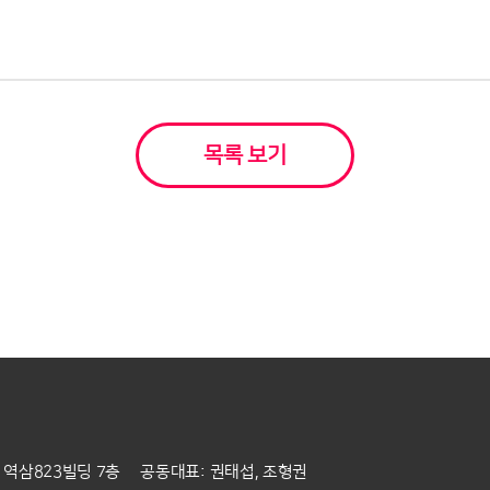
목록 보기
0 역삼823빌딩 7층 공동대표: 권태섭, 조형권