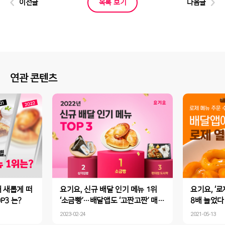
이전글
목록 보기
다음글
연관 콘텐츠
해 새롭게 떠
요기요, 신규 배달 인기 메뉴 1위
요기요, ‘로
P3 는?
‘소금빵’…배달앱도 ‘고짠고짠’ 매력
8배 늘었
에 빠졌다!
‘로제’ 열풍
2023-02-24
2021-05-13