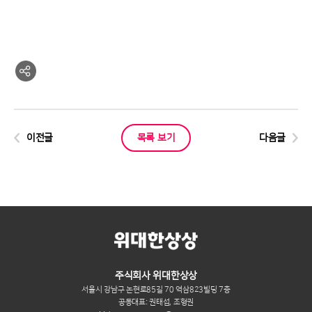
이전글
목록 보기
다음글
주식회사 위대한상상
서울시 강남구 논현로85길 70 역삼823빌딩 7층
공동대표: 권태섭, 조형권